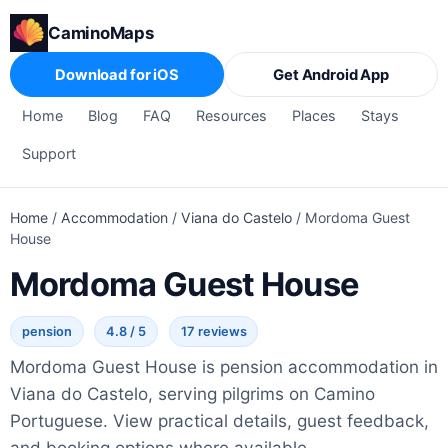
CaminoMaps
Download for iOS
Get Android App
Home
Blog
FAQ
Resources
Places
Stays
Support
Home
/
Accommodation
/
Viana do Castelo
/
Mordoma Guest
House
Mordoma Guest House
pension
4.8 / 5
17 reviews
Mordoma Guest House is pension accommodation in
Viana do Castelo, serving pilgrims on Camino
Portuguese. View practical details, guest feedback,
and booking options where available.